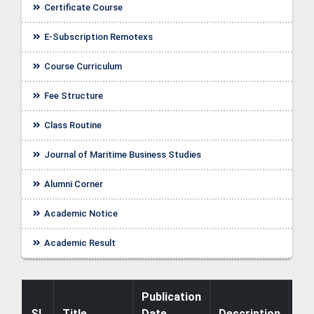
Certificate Course
E-Subscription Remotexs
Course Curriculum
Fee Structure
Class Routine
Journal of Maritime Business Studies
Alumni Corner
Academic Notice
ellor
Academic Result
Publication
SL
Title
Date
Description