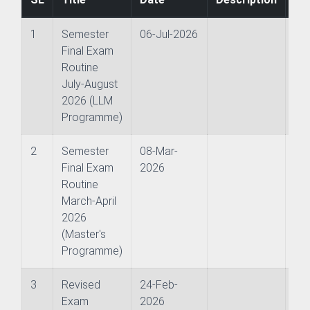
1
Semester
06-Jul-2026
Final Exam
Routine
July-August
2026 (LLM
Programme)
2
Semester
08-Mar-
Final Exam
2026
 of Examinations
Routine
March-April
of Academies/Institutes
2026
(Master's
Programme)
3
Revised
24-Feb-
 and Evaluation Centre
Exam
2026