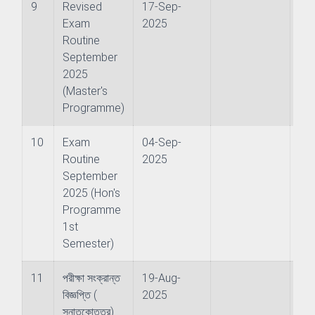
9
Revised
17-Sep-
Exam
2025
Routine
September
2025
& Evaluation Commitee
(Master's
Programme)
10
Exam
04-Sep-
Routine
2025
September
2025 (Hon's
nography
Programme
1st
ure and Offshore Engineering
Semester)
ime Law
11
পরীক্ষা সংক্রান্ত
19-Aug-
বিজ্ঞপ্তি (
2025
স্নাতকোত্তর)