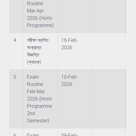
Routine
neer
Mar-Apr
2026 (Hon's
Programme)
Development & Evaluation
4
পরীক্ষা স্থগিত
16-Feb-
সংক্রান্ত
2026
বিজ্ঞপ্তি
onal Co-operation & Exchange
(স্নাতক)
surance Cell
5
Exam
10-Feb-
Routine
2026
n and Information
Feb-Mar
2026 (Hon's
Programme
2nd
Semester)
6
Exam
09-Feb-