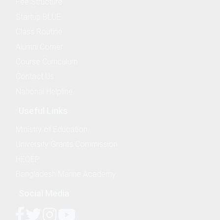
Fee Structure
ence
Startup BLUE
Class Routine
Alumni Corner
Course Curriculum
raphy and Hydrography
Contact Us
National Helpline
isheries and Aquaculture
Useful Links
Engineering and Marine Biotechnology
Ministry of Education
University Grants Commission
HEQEP
Bangladesh Marine Academy
Social Media
chnology