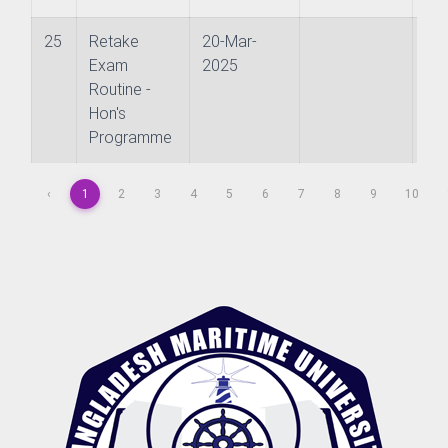
25
Retake
20-Mar-
Exam
2025
Routine -
Hon's
Programme
‹
1
2
3
4
5
6
7
8
9
10
 & Policy
 Law and Policy
Security and Strategic Studies