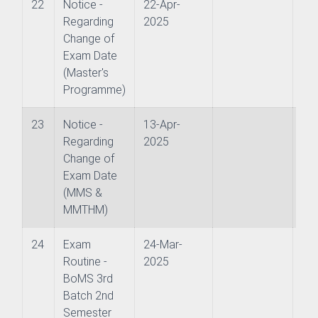
22
Notice -
22-Apr-
Regarding
2025
chnology (JET)
Change of
Exam Date
nt (JSM)
(Master's
Programme)
Studies
23
Notice -
13-Apr-
Regarding
2025
Change of
Exam Date
(MMS &
MMTHM)
ms
24
Exam
24-Mar-
Routine -
2025
s
BoMS 3rd
Batch 2nd
Semester