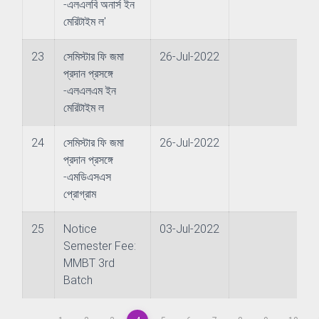
-এলএলবি অনার্স ইন
মেরিটাইম ল'
chnology (JET)
23
সেমিস্টার ফি জমা
26-Jul-2022
nt (JSM)
প্রদান প্রসঙ্গে
-এলএলএম ইন
Studies
মেরিটাইম ল
24
সেমিস্টার ফি জমা
26-Jul-2022
প্রদান প্রসঙ্গে
-এমডিএসএস
প্রোগ্রাম
ms
25
Notice
03-Jul-2022
Semester Fee:
MMBT 3rd
s
Batch