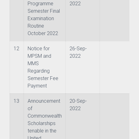
Programme
2022
Semester Final
Examination
Routine
October 2022
& Evaluation Commitee
12
Notice for
26-Sep-
MPSM and
2022
MMS
Regarding
Semester Fee
Payment
nography
13
Announcement
20-Sep-
ure and Offshore Engineering
of
2022
Commonwealth
ime Law
Scholarships
tenable in the
United