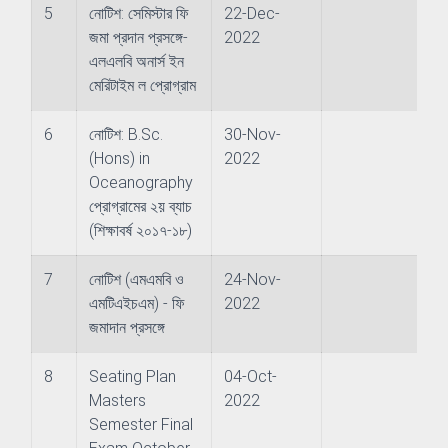
5
নোটিশ: সেমিস্টার ফি
22-Dec-
neer
জমা প্রদান প্রসঙ্গে-
2022
এলএলবি অনার্স ইন
মেরিটাইম ল প্রোগ্রাম
Development & Evaluation
6
নোটিশ: B.Sc.
30-Nov-
(Hons) in
2022
Oceanography
onal Co-operation & Exchange
প্রোগ্রামের ২য় ব্যাচ
(শিক্ষাবর্ষ ২০১৭-১৮)
surance Cell
7
নোটিশ (এমএমবি ও
24-Nov-
n and Information
এমটিএইচএম) - ফি
2022
জমাদান প্রসঙ্গে
8
Seating Plan
04-Oct-
Masters
2022
Semester Final