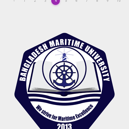
‹
1
2
3
4
5
6
7
8
9
10
 & Policy
 Law and Policy
Security and Strategic Studies