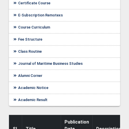
Certificate Course
E-Subscription Remotexs
Course Curriculum
Fee Structure
Class Routine
Journal of Maritime Business Studies
Alumni Corner
Academic Notice
ellor
Academic Result
Publication
SL
Title
Date
Description