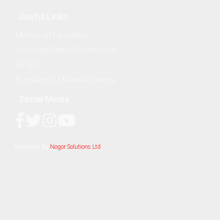
ence
Useful Links
Ministry of Education
University Grants Commission
HEQEP
raphy and Hydrography
Bangladesh Marine Academy
isheries and Aquaculture
Social Media
Engineering and Marine Biotechnology
Developed By
Nogor Solutions Ltd
chnology