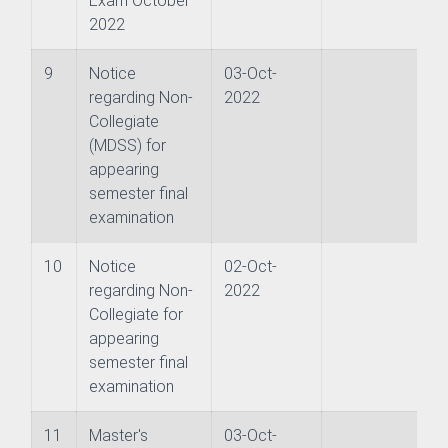
Exam October
2022
9
Notice
03-Oct-
regarding Non-
2022
Collegiate
h Management and Technology Transfer Centre
(MDSS) for
appearing
Counselling and Guidance
semester final
examination
ector
10
Notice
02-Oct-
regarding Non-
2022
Collegiate for
appearing
semester final
examination
11
Master's
03-Oct-