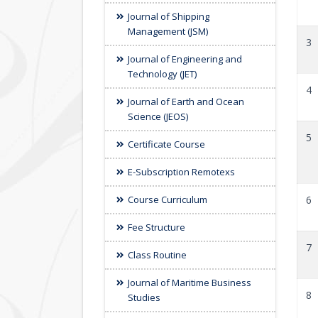
Journal of Shipping
Management (JSM)
3
Journal of Engineering and
Technology (JET)
4
Journal of Earth and Ocean
Science (JEOS)
5
Certificate Course
E-Subscription Remotexs
6
Course Curriculum
Fee Structure
7
Class Routine
Journal of Maritime Business
8
Studies