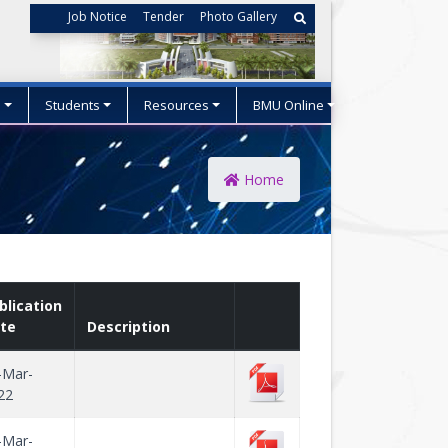
Job Notice
Tender
Photo Gallery
s
Students
Resources
BMU Online
Home
blication
te
Description
-Mar-
22
-Mar-