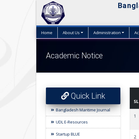
Bangl
Home
About Us
Administration
Ac
Academic Notice
Quick Link
SL
Bangladesh Maritime Journal
1
UDL E-Resources
Startup BLUE
2