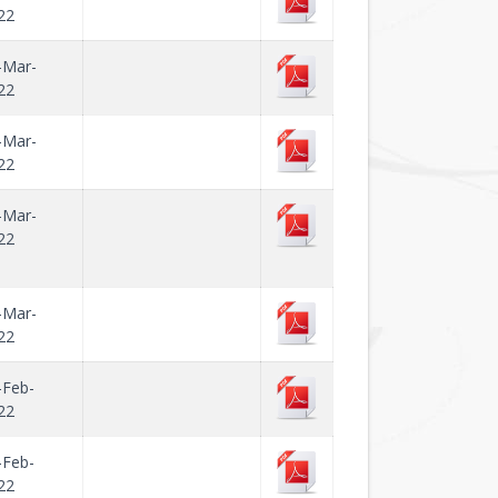
22
-Mar-
22
-Mar-
22
-Mar-
22
-Mar-
22
-Feb-
22
-Feb-
22