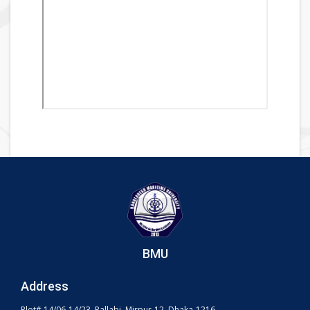
BMU
Address
Plot# 14/06-14/23, Pallabi, Mirpur-12, Dhaka-1216