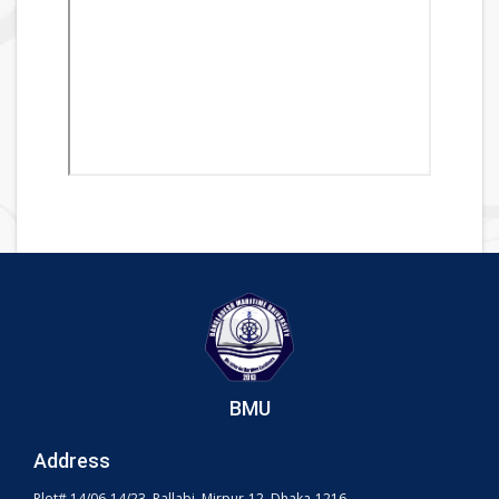
BMU
Address
Plot# 14/06-14/23, Pallabi, Mirpur-12, Dhaka-1216