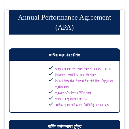
Annual Performance Agreement
(APA)
জাতীয় শুদ্ধাচার কৌশল
শুদ্ধাচার কৌশল কর্মপরিকল্পনা ২০২৩-২০২৪
নৈতিকতা কমিটি ও ওয়ার্কিং গ্রুপ
ত্রৈমাসিক/ষান্মাসিক/বার্ষিক পরিবীক্ষণ/মূল্যায়ন
প্রতিবেদন
প্রজ্ঞাপন/পরিপত্র/নীতিমালা
শুদ্ধাচার পুরস্কার প্রদান
বার্ষিক ক্রয় পরিকল্পনা (এপিপি) ২০২৫-২৬
বার্ষিক কর্মসম্পাদন চুক্তি