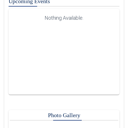
Upcoming Events
Nothing Available.
Vice Chancellor of Bangladesh Maritime
University visits IMA, Gazipur Campus
Bangladesh Maritime University
Undergraduate Admission Test 2024-2025
Photo Gallery